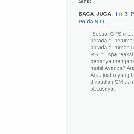
Sine:
BACA JUGA:
Ini 3 
Polda NTT
"Sesuai GPS mobil
berada di perumah
berada di rumah R
RB ini. Apa reaks
bertanya mengapa
mobil Avanza? Ata
Atau justru yang 
dikatakan SM dal
statusnya.