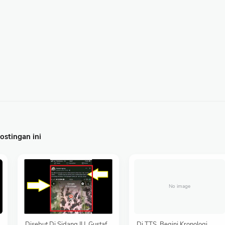
stingan ini
Disebut Di Sidang IU, Gustaf
Di TTS, Begini Kronologi