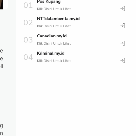
Pos Kupang
NTTdalamberita.my.id
Canadian.my.id
ke
Kriminal.my.id
ke
il
ng
n