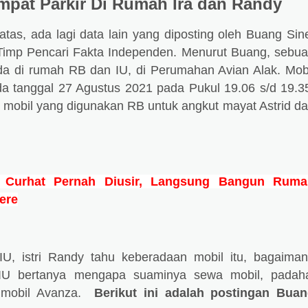
mpat Parkir Di Rumah Ira dan Randy
 atas, ada lagi data lain yang diposting oleh Buang Sin
Timp Pencari Fakta Independen. Menurut Buang, sebu
da di rumah RB dan IU, di Perumahan Avian Alak. Mob
ada tanggal 27 Agustus 2021 pada Pukul 19.06 s/d 19.3
h mobil yang digunakan RB untuk angkut mayat Astrid d
 Curhat Pernah Diusir, Langsung Bangun Ruma
ere
IU, istri Randy tahu keberadaan mobil itu, bagaima
a IU bertanya mengapa suaminya sewa mobil, padah
 mobil Avanza.
Berikut ini adalah postingan Bua