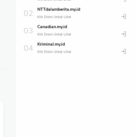
NTTdalamberita.my.id
Canadian.my.id
Kriminal.my.id