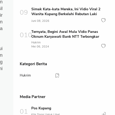
an
il
Simak Kata-kata Mereka, Ini Vidio Viral 2
Wanita Kupang Berkelahi Rebutan Laki
ir
Juni 08, 2026
an
da
Ternyata, Begini Awal Mula Vidio Panas
Oknum Karyawati Bank NTT Terbongkar
Hukrim
Mei 06, 2024
ui
m
ng
Kategori Berita
mi
Hukrim
Media Partner
Pos Kupang