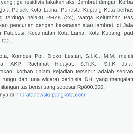
yang jiga residivis lakukan aksi Jambret dengan Korb
gala Polsek Kota Lama, Polresta Kupang Kota berhas
 terduga pelaku RHYK (24), warga Kelurahan Pas
an pencurian dengan kekerasan atau jambret, di Jal
n Fatubesi, Kecamatan Kota Lama, Kota Kupang, pa
 tadi.
ta, Kombes Pol. Djoko Lestari, S.I.K., M.M, melal
a, AKP Rachmat Hidayat, S.Tr.K., S.I.K dala
akan, korban dalam kejadian tersebut adalah seora
na rungu dan tuna wicara) berinisial DH, yang mengala
ilangan tas berisi uang sebesar Rp800.000.
nnya di
Tribratanewskupangkota.com