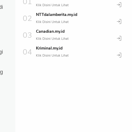
di
NTTdalamberita.my.id
Canadian.my.id
Kriminal.my.id
gi
ng