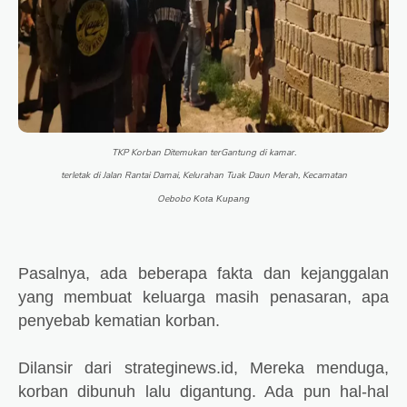
TKP Korban Ditemukan terGantung di kamar.
terletak di Jalan Rantai Damai, Kelurahan Tuak Daun Merah, Kecamatan
Oebobo
Kota Kupang
Pasalnya, ada beberapa fakta dan kejanggalan
yang membuat keluarga masih penasaran, apa
penyebab kematian korban.
Dilansir dari strateginews.id, Mereka menduga,
korban dibunuh lalu digantung. Ada pun hal-hal