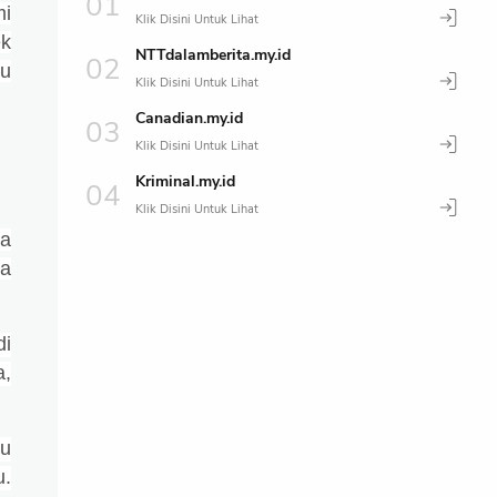
mi
ek
NTTdalamberita.my.id
bu
Canadian.my.id
Kriminal.my.id
ba
ta
di
a,
ku
u.