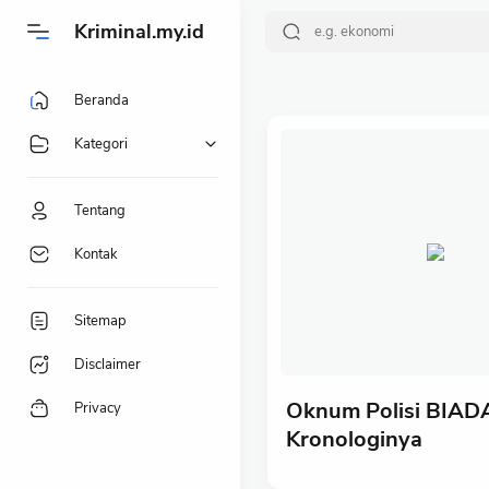
-->
Kriminal.my.id
Beranda
Kategori
Tentang
Kontak
Sitemap
Disclaimer
Oknum Polisi BIADA
Privacy
Kronologinya