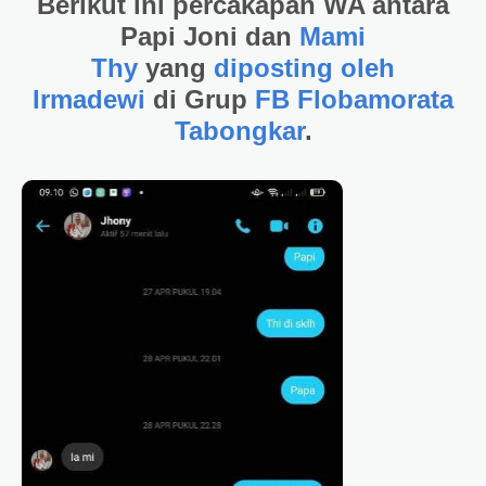
Berikut ini percakapan WA antara
Papi Joni dan
Mami
Thy
yang
diposting oleh
Irmadewi
di
Grup
FB Flobamorata
Tabongkar
.