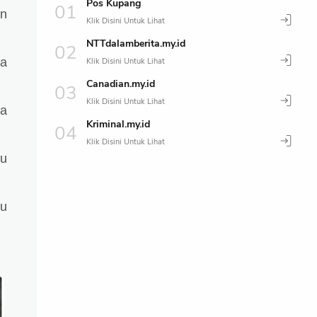
Pos Kupang
en
NTTdalamberita.my.id
sa
Canadian.my.id
ma
Kriminal.my.id
ku
ru