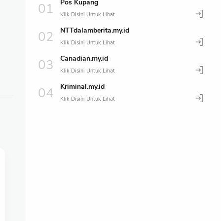
Pos Kupang
NTTdalamberita.my.id
Canadian.my.id
Kriminal.my.id