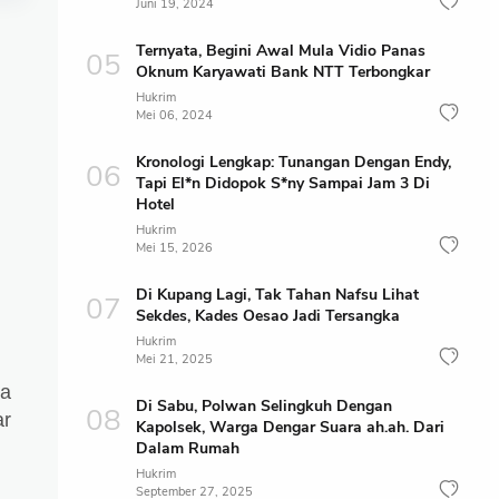
Juni 19, 2024
Ternyata, Begini Awal Mula Vidio Panas
Oknum Karyawati Bank NTT Terbongkar
Hukrim
Mei 06, 2024
Kronologi Lengkap: Tunangan Dengan Endy,
Tapi El*n Didopok S*ny Sampai Jam 3 Di
Hotel
Hukrim
Mei 15, 2026
Di Kupang Lagi, Tak Tahan Nafsu Lihat
Sekdes, Kades Oesao Jadi Tersangka
Hukrim
Mei 21, 2025
ra
Di Sabu, Polwan Selingkuh Dengan
ar
Kapolsek, Warga Dengar Suara ah.ah. Dari
Dalam Rumah
Hukrim
September 27, 2025