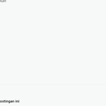
kuh
stingan ini