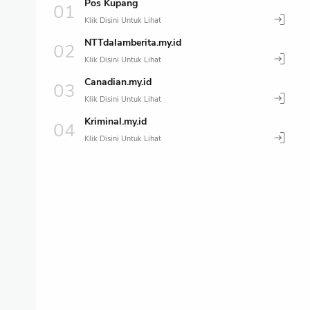
Pos Kupang
NTTdalamberita.my.id
Canadian.my.id
Kriminal.my.id