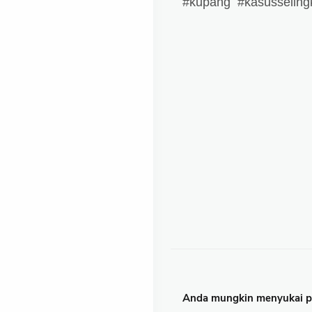
#kupang #kasusseling
Anda mungkin menyukai po