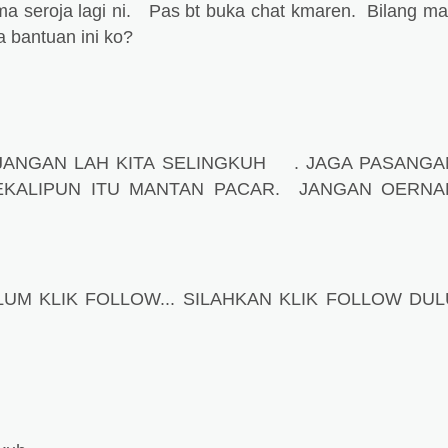
ma seroja lagi ni. Pas bt buka chat kmaren. Bilang m
ta bantuan ini ko?
, JANGAN LAH KITA SELINGKUH . JAGA PASANGA
EKALIPUN ITU MANTAN PACAR. JANGAN OERNA
M KLIK FOLLOW... SILAHKAN KLIK FOLLOW DUL