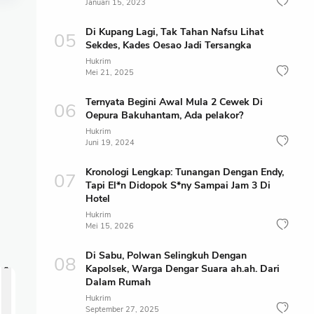
Januari 15, 2023
Di Kupang Lagi, Tak Tahan Nafsu Lihat
Sekdes, Kades Oesao Jadi Tersangka
Hukrim
Mei 21, 2025
Ternyata Begini Awal Mula 2 Cewek Di
Oepura Bakuhantam, Ada pelakor?
Hukrim
Juni 19, 2024
Kronologi Lengkap: Tunangan Dengan Endy,
Tapi El*n Didopok S*ny Sampai Jam 3 Di
Hotel
Hukrim
Mei 15, 2026
Di Sabu, Polwan Selingkuh Dengan
Kapolsek, Warga Dengar Suara ah.ah. Dari
Dalam Rumah
Hukrim
September 27, 2025