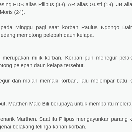
ing PDB alias Pilipus (43), AR alias Gusti (19), JB ali
Moris (24).
a pada Minggu pagi saat korban Paulus Ngongo Dai
s sedang memotong pelepah daun kelapa.
t merupakan milik korban. Korban pun menegur pela
otong pelepah daun kelapa tersebut.
ditegur dan malah memaki korban, lalu melempar batu 
ebut, Marthen Malo Bili berupaya untuk membantu melerai
narik Marthen. Saat itu Pilipus mengayunkan parang 
enai belakang telinga kanan korban.