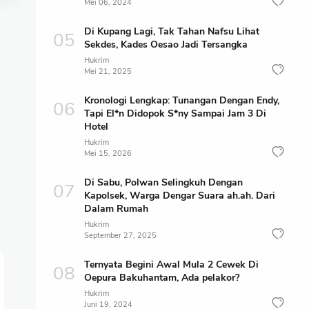
Mei 06, 2024
Di Kupang Lagi, Tak Tahan Nafsu Lihat
Sekdes, Kades Oesao Jadi Tersangka
Hukrim
Mei 21, 2025
Kronologi Lengkap: Tunangan Dengan Endy,
Tapi El*n Didopok S*ny Sampai Jam 3 Di
Hotel
Hukrim
Mei 15, 2026
Di Sabu, Polwan Selingkuh Dengan
Kapolsek, Warga Dengar Suara ah.ah. Dari
Dalam Rumah
Hukrim
September 27, 2025
Ternyata Begini Awal Mula 2 Cewek Di
Oepura Bakuhantam, Ada pelakor?
Hukrim
Juni 19, 2024