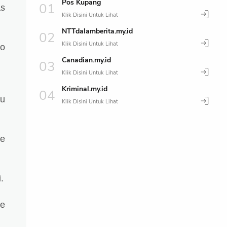
Pos Kupang
as
NTTdalamberita.my.id
ro
Canadian.my.id
Kriminal.my.id
ku
ke
.
ke