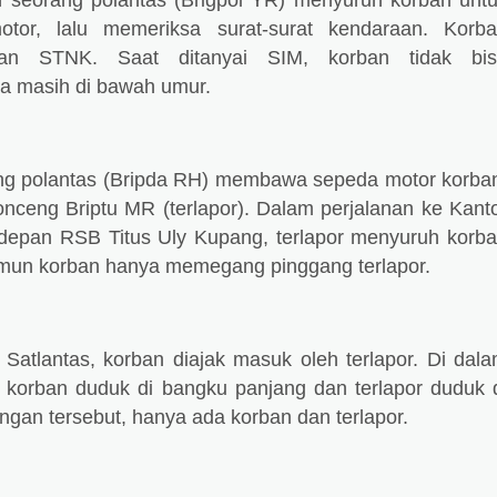
ah seorang polantas (Brigpol YR) menyuruh korban unt
otor, lalu memeriksa surat-surat kendaraan. Korb
an STNK. Saat ditanyai SIM, korban tidak bis
a masih di bawah umur.
ng polantas (Bripda RH) membawa sepeda motor korba
nceng Briptu MR (terlapor). Dalam perjalanan ke Kant
i depan RSB Titus Uly Kupang, terlapor menyuruh korb
mun korban hanya memegang pinggang terlapor.
 Satlantas, korban diajak masuk oleh terlapor. Di dal
korban duduk di bangku panjang dan terlapor duduk 
gan tersebut, hanya ada korban dan terlapor.