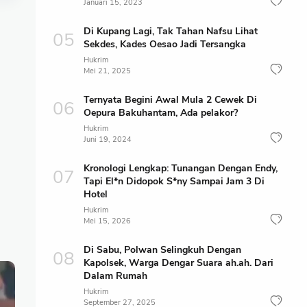
Januari 15, 2023
Di Kupang Lagi, Tak Tahan Nafsu Lihat
Sekdes, Kades Oesao Jadi Tersangka
Hukrim
Mei 21, 2025
Ternyata Begini Awal Mula 2 Cewek Di
Oepura Bakuhantam, Ada pelakor?
Hukrim
Juni 19, 2024
Kronologi Lengkap: Tunangan Dengan Endy,
Tapi El*n Didopok S*ny Sampai Jam 3 Di
Hotel
Hukrim
Mei 15, 2026
Di Sabu, Polwan Selingkuh Dengan
Kapolsek, Warga Dengar Suara ah.ah. Dari
Dalam Rumah
Hukrim
September 27, 2025