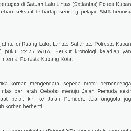
 bertugas di Satuan Lalu Lintas (Satlantas) Polres Kupa
ehan seksual terhadap seorang pelajar SMA berinisi
at itu di Ruang Laka Lantas Satlantas Polresta Kupa
) pukul 22.25 WITA. Berikut kronologi kejadian ya
i internal Polresta Kupang Kota.
etika korban mengendarai sepeda motor berbonceng
intas dari arah Oebobo menuju Jalan Pemuda seki
aat belok kiri ke Jalan Pemuda, ada anggota ju
 korban berhenti.