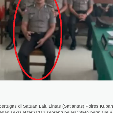
 bertugas di Satuan Lalu Lintas (Satlantas) Polres Kupa
ehan seksual terhadap seorang pelajar SMA berinisial 