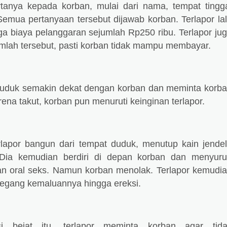
tanya kepada korban, mulai dari nama, tempat tingg
Semua pertanyaan tersebut dijawab korban. Terlapor la
ga biaya pelanggaran sejumlah Rp250 ribu. Terlapor ju
lah tersebut, pasti korban tidak mampu membayar.
duduk semakin dekat dengan korban dan meminta korb
na takut, korban pun menuruti keinginan terlapor.
rlapor bangun dari tempat duduk, menutup kain jende
 Dia kemudian berdiri di depan korban dan menyur
n oral seks. Namun korban menolak. Terlapor kemudi
gang kemaluannya hingga ereksi.
i bejat itu, terlapor meminta korban agar tid