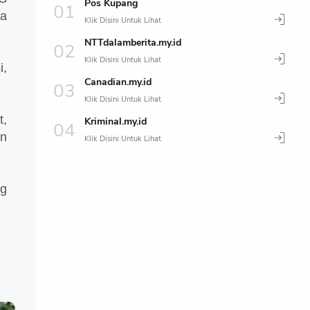
Pos Kupang
sa
NTTdalamberita.my.id
i,
Canadian.my.id
t,
Kriminal.my.id
n
ng