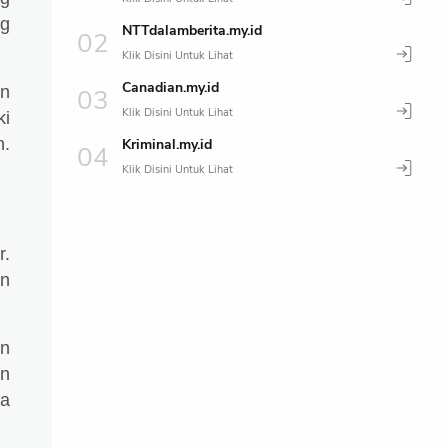
ng
NTTdalamberita.my.id
Canadian.my.id
an
ki
.
Kriminal.my.id
r.
an
an
an
ja