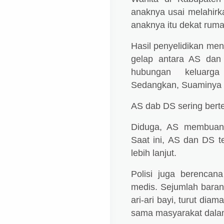
anaknya usai melahirk
anaknya itu dekat rum
Hasil penyelidikan me
gelap antara AS dan 
hubungan keluar
Sedangkan,
Suaminya 
AS dab DS sering berte
Diduga, AS membuang 
Saat ini, AS dan DS t
lebih lanjut.
Polisi juga berenca
medis. Sejumlah barang
ari-ari bayi, turut di
sama masyarakat dala