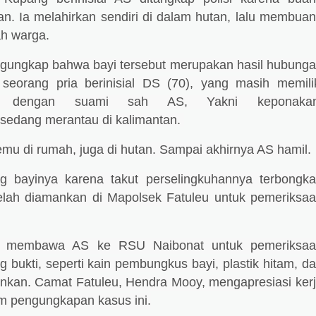
an. Ia melahirkan sendiri di dalam hutan, lalu membua
ah warga.
ngungkap bahwa bayi tersebut merupakan hasil hubung
seorang pria berinisial DS (70), yang masih memili
ga dengan suami sah AS, Yakni keponakan
sedang merantau di kalimantan.
mu di rumah, juga di hutan. Sampai akhirnya AS hamil.
bayinya karena takut perselingkuhannya terbongka
elah diamankan di Mapolsek Fatuleu untuk pemeriksa
na membawa AS ke RSU Naibonat untuk pemeriksa
 bukti, seperti kain pembungkus bayi, plastik hitam, d
amankan. Camat Fatuleu, Hendra Mooy, mengapresiasi ker
m pengungkapan kasus ini.