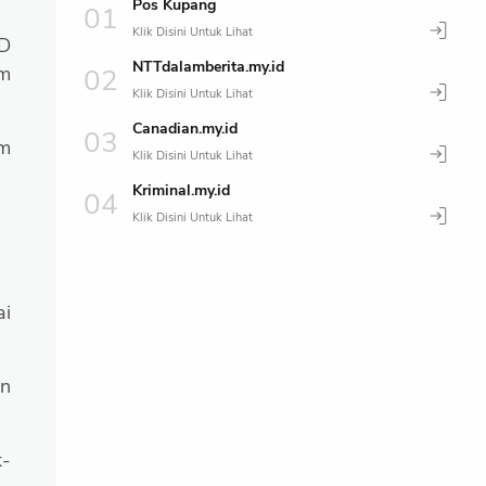
Pos Kupang
SD
NTTdalamberita.my.id
am
Canadian.my.id
am
Kriminal.my.id
ai
an
k-