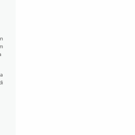
an
om
da
a
di