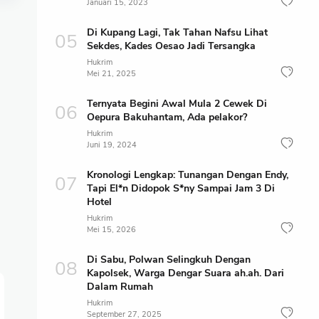
Januari 15, 2023
Di Kupang Lagi, Tak Tahan Nafsu Lihat
Sekdes, Kades Oesao Jadi Tersangka
Hukrim
Mei 21, 2025
Ternyata Begini Awal Mula 2 Cewek Di
Oepura Bakuhantam, Ada pelakor?
Hukrim
Juni 19, 2024
Kronologi Lengkap: Tunangan Dengan Endy,
Tapi El*n Didopok S*ny Sampai Jam 3 Di
Hotel
Hukrim
Mei 15, 2026
Di Sabu, Polwan Selingkuh Dengan
Kapolsek, Warga Dengar Suara ah.ah. Dari
Dalam Rumah
Hukrim
September 27, 2025