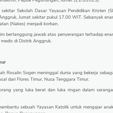
ahukimo, Papua Pegunungan, Jumat (21/3/2025).
i sekitar Sekolah Dasar Yayasan Pendidikan Kristen (
 Anggruk, Jumat sekitar pukul 17.00 WIT. Sebanyak en
atan (Nakes) menjadi korban.
m bertanggung jawab atas penyerangan terhadap en
medis di Distrik Anggruk.
mur
lah Rosalin Sogen meninggal dunia yang bekerja sebag
asal dari Flores Timur, Nusa Tenggara Timur.
 orang yang luka berat dan luka ringan dalam serang
.
membantu sebuah Yayasan Katolik untuk mengajar ana