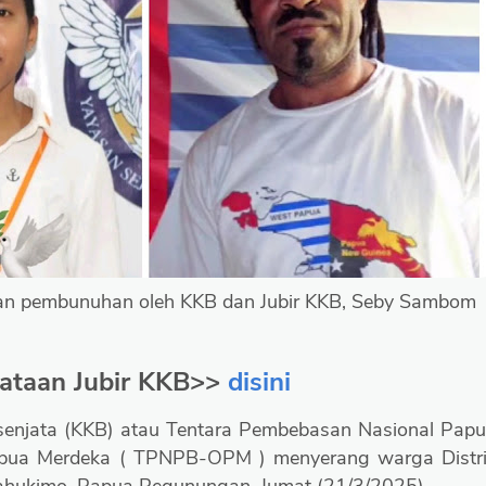
ban pembunuhan oleh KKB dan Jubir KKB, Seby Sambom
nyataan Jubir KKB>>
disini
senjata (KKB) atau Tentara Pembebasan Nasional Pap
apua Merdeka ( TPNPB-OPM ) menyerang warga Distr