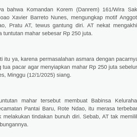
nya bahwa
Komandan Korem (Danrem) 161/Wira Sak
Joao Xavier Barreto Nunes, mengungkap motif Anggo
, Pratu AT, tewus gantung diri. AT nekat mengakhi
 tuntutan mahar sebesar Rp 250 juta.
rti itu ya, karena permasalahan asmara dengan pacarny
g tua pacar agar menyiapkan mahar Rp 250 juta sebel
s, Minggu (12/1/2025) siang.
untutan mahar tersebut membuat Babinsa Kelurah
ecamatan Pantai Baru, Rote Ndao, itu merasa terbeba
melakukan tindakan bunuh diri. Sebab, AT tak memili
abungannya.