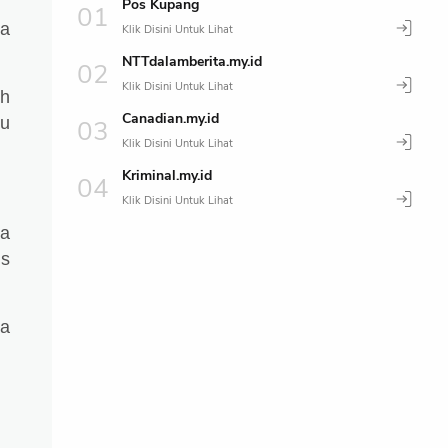
Pos Kupang
ja
NTTdalamberita.my.id
eh
Canadian.my.id
mu
Kriminal.my.id
ya
is
da