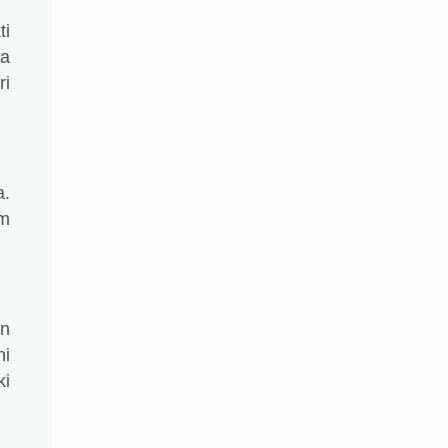
ti
ta
ri
a.
um
an
ni
ki