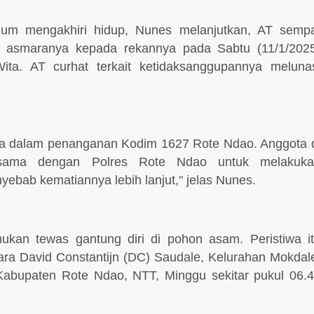
lum mengakhiri hidup, Nunes melanjutkan, AT semp
h asmaranya kepada rekannya pada Sabtu (11/1/202
Wita. AT curhat terkait ketidaksanggupannya meluna
a dalam penanganan Kodim 1627 Rote Ndao. Anggota 
 sama dengan Polres Rote Ndao untuk melakuka
nyebab kematiannya lebih lanjut," jelas Nunes.
ukan tewas gantung diri di pohon asam. Peristiwa i
dara David Constantijn (DC) Saudale, Kelurahan Mokdal
Kabupaten Rote Ndao, NTT, Minggu sekitar pukul 06.