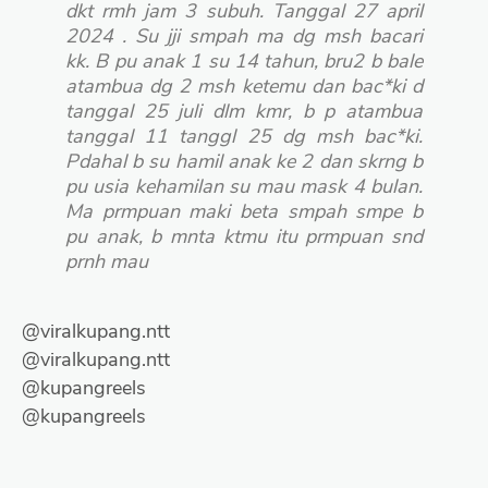
dkt rmh jam 3 subuh. Tanggal 27 april
2024 . Su jji smpah ma dg msh bacari
kk. B pu anak 1 su 14 tahun, bru2 b bale
atambua dg 2 msh ketemu dan bac*ki d
tanggal 25 juli dlm kmr, b p atambua
tanggal 11 tanggl 25 dg msh bac*ki.
Pdahal b su hamil anak ke 2 dan skrng b
pu usia kehamilan su mau mask 4 bulan.
Ma prmpuan maki beta smpah smpe b
pu anak, b mnta ktmu itu prmpuan snd
prnh mau
@viralkupang.ntt
@viralkupang.ntt
@kupangreels
@kupangreels