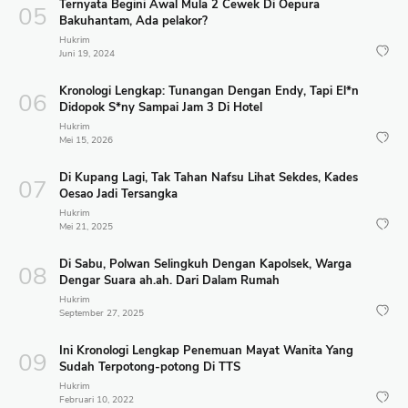
Ternyata Begini Awal Mula 2 Cewek Di Oepura
Bakuhantam, Ada pelakor?
Hukrim
Juni 19, 2024
Kronologi Lengkap: Tunangan Dengan Endy, Tapi El*n
Didopok S*ny Sampai Jam 3 Di Hotel
Hukrim
Mei 15, 2026
Di Kupang Lagi, Tak Tahan Nafsu Lihat Sekdes, Kades
Oesao Jadi Tersangka
Hukrim
Mei 21, 2025
Di Sabu, Polwan Selingkuh Dengan Kapolsek, Warga
Dengar Suara ah.ah. Dari Dalam Rumah
Hukrim
September 27, 2025
Ini Kronologi Lengkap Penemuan Mayat Wanita Yang
Sudah Terpotong-potong Di TTS
Hukrim
Februari 10, 2022