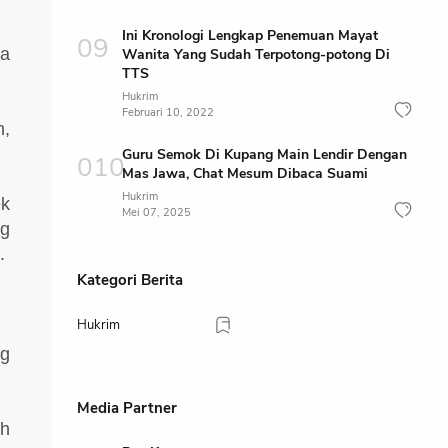
Ini Kronologi Lengkap Penemuan Mayat
pa
Wanita Yang Sudah Terpotong-potong Di
TTS
Hukrim
Februari 10, 2022
h,
Guru Semok Di Kupang Main Lendir Dengan
Mas Jawa, Chat Mesum Dibaca Suami
Hukrim
ek
Mei 07, 2025
ng
.
Kategori Berita
Hukrim
ng
Media Partner
ah