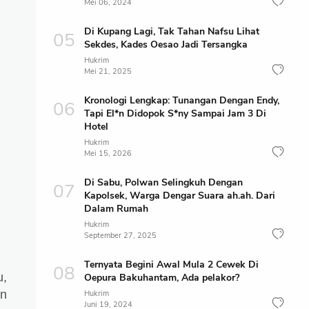
Mei 06, 2024
Di Kupang Lagi, Tak Tahan Nafsu Lihat
Sekdes, Kades Oesao Jadi Tersangka
Hukrim
Mei 21, 2025
Kronologi Lengkap: Tunangan Dengan Endy,
Tapi El*n Didopok S*ny Sampai Jam 3 Di
Hotel
Hukrim
Mei 15, 2026
Di Sabu, Polwan Selingkuh Dengan
Kapolsek, Warga Dengar Suara ah.ah. Dari
Dalam Rumah
Hukrim
September 27, 2025
Ternyata Begini Awal Mula 2 Cewek Di
u,
Oepura Bakuhantam, Ada pelakor?
n
Hukrim
Juni 19, 2024