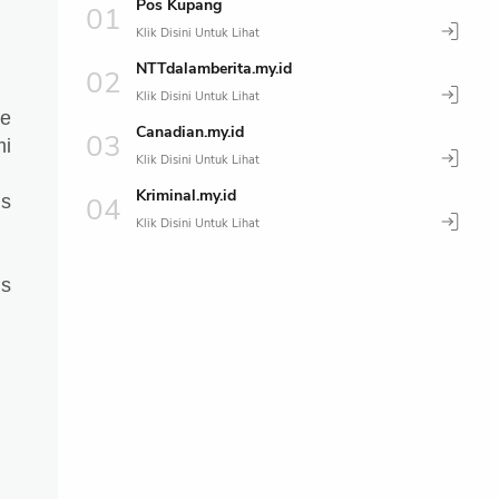
Pos Kupang
NTTdalamberita.my.id
ke
Canadian.my.id
mi
Kriminal.my.id
us
s