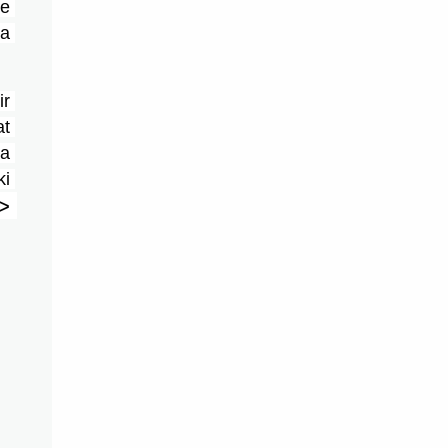
e 
a 
r 
t 
a 
i 
sumber : Postingan Iramadewi >> 