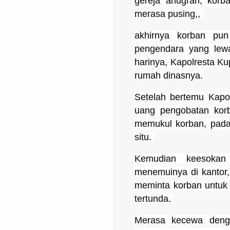
gereja anugrah, korb
merasa pusing,, 
akhirnya korban pun
pengendara yang lewa
harinya, Kapolresta K
rumah dinasnya.
Setelah bertemu Kapol
uang pengobatan korb
memukul korban, padah
situ. 
Kemudian keesokan 
menemuinya di kantor,
meminta korban untuk
tertunda. 
Merasa kecewa denga