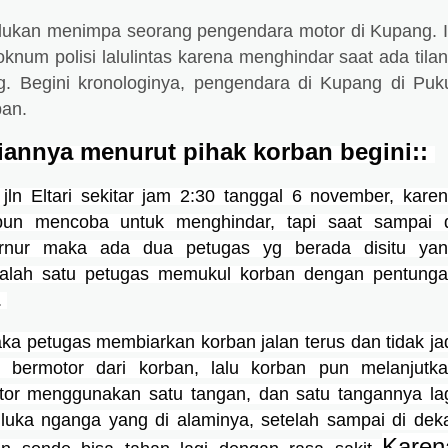
lukan menimpa seorang pengendara motor di Kupang. 
oknum polisi lalulintas karena menghindar saat ada tila
ng. Begini kronologinya, pengendara di Kupang di Puk
ban.
iannya menurut pihak korban begini:: 
jln Eltari sekitar jam 2:30 tanggal 6 november, karen
un mencoba untuk menghindar, tapi saat sampai d
ernur maka ada dua petugas yg berada disitu yan
alah satu petugas memukul korban dengan pentunga
 
a petugas membiarkan korban jalan terus dan tidak jad
n 
bermotor dari korban, lalu korban pun melanjutka
or menggunakan satu tangan, dan satu tangannya lag
luka nganga yang di alaminya, setelah sampai di deka