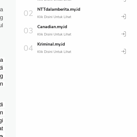
NTTdalamberita.my.id
Ia
ng
ul
Canadian.my.id
Kriminal.my.id
a 
i 
g 
n 
i 
n 
i 
t 
Karena 